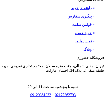
»
راهنمای خرید
»
پیگیری سفارش
»
قوانین سایت
»
خرید عمده
»
تماس با ما
»
وبلاگ
فروشگاه حضوری
تهران، مدنی شمالی، جنب مترو سبلان، مجتمع تجاری تفریحی امیر،
طبقه منفی 2، پلاک 24، احسان مارکت
شنبه تا پنجشنبه ساعت 11 الی 20
09129361232
–
02177262793