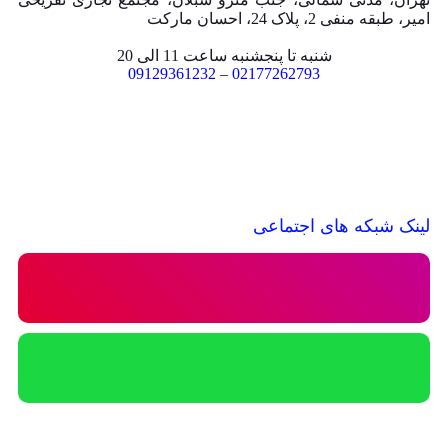
امیر، طبقه منفی 2، پلاک 24، احسان مارکت
شنبه تا پنجشنبه ساعت 11 الی 20
09129361232
–
02177262793
لینک شبکه های اجتماعی