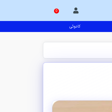
کادوئی