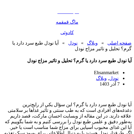
مواد غذایی
صبحانه دسر
ماگ قمقمه
کادوئی
صفحه اصلی
»
وبلاگ
»
نودل
»
آیا نودل طبع سرد دارد یا
گرم؟ تحلیل و تاثیر مزاج نودل
آیا نودل طبع سرد دارد یا گرم؟ تحلیل و تاثیر مزاج نودل
Ehsanmarket
نودل
,
وبلاگ
7 آذر 1403
آیا نودل طبع سرد دارد یا گرم؟ این سؤال یکی از رایج‌ترین
دغدغه‌های افرادی است که به طب سنتی و تأثیر غذاها بر سلامتی
علاقه دارند. در این مقاله از وبسایت احسان مارکت، قصد داریم
به‌طور دقیق و علمی طبع نودل را بررسی کنیم و به شما بگوییم که
آیا این غذای محبوب آسیایی برای مزاج شما مناسب است یا خیر.
اگر طرفدار نودل هستید یا به دنبال اطلاعاتی برای بهبود سبک تغذیه