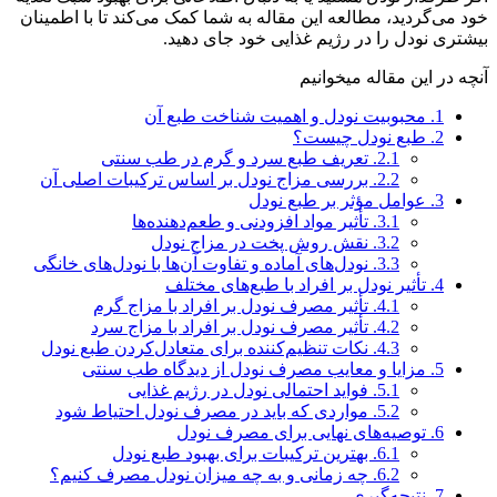
خود می‌گردید، مطالعه این مقاله به شما کمک می‌کند تا با اطمینان
بیشتری نودل را در رژیم غذایی خود جای دهید.
آنچه در این مقاله میخوانیم
1.
محبوبیت نودل و اهمیت شناخت طبع آن
2.
طبع نودل چیست؟
2.1.
تعریف طبع سرد و گرم در طب سنتی
2.2.
بررسی مزاج نودل بر اساس ترکیبات اصلی آن
3.
عوامل مؤثر بر طبع نودل
3.1.
تأثیر مواد افزودنی و طعم‌دهنده‌ها
3.2.
نقش روش پخت در مزاج نودل
3.3.
نودل‌های آماده و تفاوت آن‌ها با نودل‌های خانگی
4.
تأثیر نودل بر افراد با طبع‌های مختلف
4.1.
تأثیر مصرف نودل بر افراد با مزاج گرم
4.2.
تأثیر مصرف نودل بر افراد با مزاج سرد
4.3.
نکات تنظیم‌کننده برای متعادل‌کردن طبع نودل
5.
مزایا و معایب مصرف نودل از دیدگاه طب سنتی
5.1.
فواید احتمالی نودل در رژیم غذایی
5.2.
مواردی که باید در مصرف نودل احتیاط شود
6.
توصیه‌های نهایی برای مصرف نودل
6.1.
بهترین ترکیبات برای بهبود طبع نودل
6.2.
چه زمانی و به چه میزان نودل مصرف کنیم؟
7.
نتیجه‌گیری