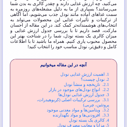
می‌کنید، چه ارزش غذایی دارند و چقدر کالری به بدن شما
می‌رسانند؟ بسیاری از ما به دلیل مشغله‌های روزمره به
سمت غذاهای آماده مانند نودل جذب می‌شویم، اما آگاهی
از ترکیبات و تأثیرات غذایی این محصولات می‌تواند به
انتخاب‌های هوشمندانه‌تر کمک کند. در این مقاله از احسان
مارکت، قصد داریم تا با بررسی جدول ارزش غذایی و
میزان کالری یک بسته نودل، شما را در شناخت بهتر این
محصول محبوب یاری کنیم. همراه ما باشید تا با اطلاعات
کامل و دقیق‌تر، نودل مناسب خود را انتخاب کنید!
آنچه در این مقاله میخوانیم
1.
اهمیت ارزش غذایی نودل
2.
نودل چیست؟
2.1.
تاریخچه و منشأ نودل
2.2.
انواع نودل‌های موجود در بازار
3.
جدول ارزش غذایی نودل‌ها
3.1.
بررسی ترکیبات اصلی (کربوهیدرات،
پروتئین، چربی)
3.2.
ویتامین‌ها و مواد معدنی موجود
3.3.
افزودنی‌ها و مواد نگهدارنده
4.
کالری یک بسته نودل
5.
مزایا و معایب مصرف نودل