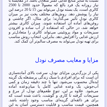
نسبت به سایر منابع غذایی کمتر متعادل باشد. در مقایسه با
نیاز روزانه یک فرد بالغ که معمولاً حدود 2000 تا 2500
کالری است، یک بسته نودل می‌تواند بین 15 تا 20 درصد این
نیاز را پوشش دهد. روش‌های مختلف پخت نیز بر میزان
کالری نودل تأثیر می‌گذارند؛ برای مثال، اگر چاشنی و
روغن‌های آماده آن استفاده شوند، میزان کالری بیشتر
خواهد شد، در حالی که استفاده از آب ساده و افزودن
سبزیجات و مواد پروتئینی می‌تواند کالری را متعادل‌تر و
ارزش غذایی را افزایش دهد. بنابراین، انتخاب روش مناسب
برای تهیه نودل می‌تواند به مصرف سالم‌تر آن کمک کند.
مزایا و معایب مصرف نودل
یکی از بزرگ‌ترین مزایای نودل، سرعت بالای آماده‌سازی
آن است که برای افرادی با سبک زندگی پرمشغله یک گزینه
ایده‌آل محسوب می‌شود. تنها با چند دقیقه زمان و کمی
آب‌جوش، یک وعده غذایی کامل یا میان‌وعده آماده
می‌شود. علاوه بر این، تنوع طعم‌های نودل، از مرغ و
سبزیجات گرفته تا کاری و گوشت، باعث شده است که
برای هر ذائقه‌ای گزینه‌ای مناسب وجود داشته باشد.
همچنین، قیمت مناسب و قابلیت دسترسی آسان به این