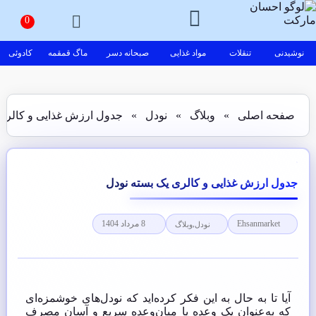
نوشیدنی
تنقلات
مواد غذایی
صبحانه دسر
ماگ قمقمه
کادوئی
صفحه اصلی
»
وبلاگ
»
نودل
»
جدول ارزش غذایی و کالری 
جدول ارزش غذایی و کالری یک بسته نودل
Ehsanmarket
,
8 مرداد 1404
نودل
وبلاگ
آیا تا به حال به این فکر کرده‌اید که نودل‌های خوشمزه‌ای
که به‌عنوان یک وعده یا میان‌وعده سریع و آسان مصرف