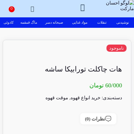
نوشیدنی
تنقلات
مواد غذایی
صبحانه دسر
ماگ قمقمه
کادوئی
ناموجود
هات چاکلت تورابیکا ساشه
60/000
تومان
دسته‌بندی:
خرید انواع قهوه
,
موقت قهوه
نظرات (0)