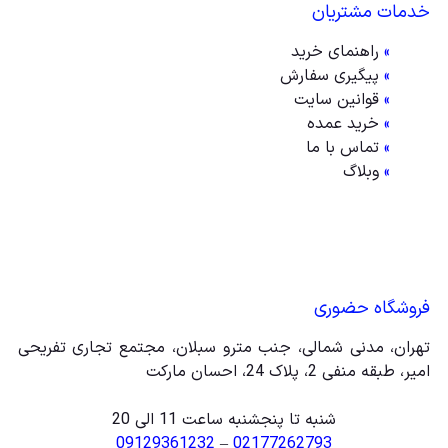
خدمات مشتریان
قهوه یک نوشیدنی سالم است که فواید زیادی برای بدن دارد.
»
راهنمای خرید
»
پیگیری سفارش
این می تواند به بهبود عملکرد شناختی، کنترل سطح قند
»
قوانین سایت
»
خرید عمده
خون، کاهش خطر بیماری قلبی کمک کند و حاوی آنتی
»
تماس با ما
»
وبلاگ
اکسیدان هایی است که از آسیب سلولی و التهاب محافظت
می کند. اگر می خواهید طعمی به برنامه صبحگاهی خود
اضافه کنید، سعی کنید دانه های قهوه را به دستور غذای
فروشگاه حضوری
مورد علاقه خود اضافه کنید! نه تنها از طعم دانه های قهوه
تهران، مدنی شمالی، جنب مترو سبلان، مجتمع تجاری تفریحی
امیر، طبقه منفی 2، پلاک 24، احسان مارکت
لذت خواهید برد، بلکه از مزایای سلامتی ناشی از نوشیدن
شنبه تا پنجشنبه ساعت 11 الی 20
قهوه نیز بهره مند خواهید شد. بنابراین، قهوه را امتحان
09129361232
–
02177262793