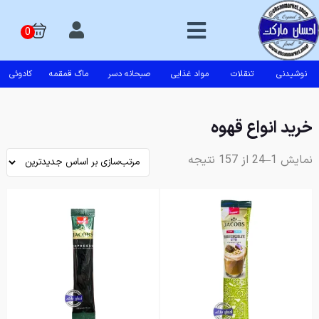
نوشیدنی
تنقلات
مواد غذایی
صبحانه دسر
ماگ قمقمه
کادوئی
خرید انواع قهوه
نمایش 1–24 از 157 نتیجه