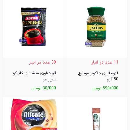
11 عدد در انبار
39 عدد در انبار
قهوه فوری جاکوبز مونارچ
قهوه فوری ساشه ای کاپیکو
50 گرم
سوپریمو
590/000
تومان
30/000
تومان