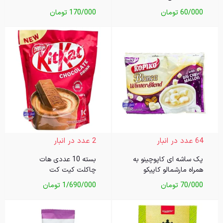
60/000
تومان
170/000
تومان
64 عدد در انبار
2 عدد در انبار
پک ساشه ای کاپوچینو به
بسته 10 عددی هات
همراه مارشمالو کاپیکو
چاکلت کیت کت
70/000
تومان
1/690/000
تومان