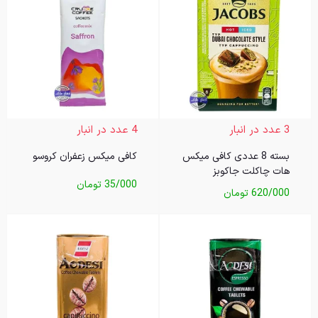
3 عدد در انبار
4 عدد در انبار
بسته 8 عددی کافی میکس
کافی میکس زعفران کروسو
هات چاکلت جاکوبز
35/000
تومان
620/000
تومان