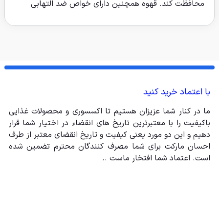
محافظت کند. قهوه همچنین دارای خواص ضد التهابی
است که می تواند درد و التهاب مفاصل و عضلات را کاهش
دهد. قهوه به دلیل توانایی آن در تقویت عملکرد شناختی و
تمرکز توجه بسیار رتبه بندی شده است. در نهایت، قهوه و
با اعتماد خرید کنید
قهوه فوری برای کاهش فشار خون و بهبود سطح کلسترول
ما در کنار شما عزیزان هستیم تا اکسسوری و محصولات غذایی
شناخته شده است. بنابراین دفعه بعد که در خلق و خوی
باکیفیت را با معتبرترین تاریخ های انقضاء در اختیار شما قرار
دهیم و این دو مورد یعنی کیفیت و تاریخ انقضای معتبر از طرف
کافئین قرار گرفتید، حتما از یک فنجان قهوه لذت ببرید!
احسان مارکت برای شما مصرف کنندگان محترم تضمین شده
است. اعتماد شما افتخار ماست ..
پیشنهاد میکنیم حتما انواع قهوه را با محصولات نستله
امتحان کنید.
فواید نوشیدن قهوه