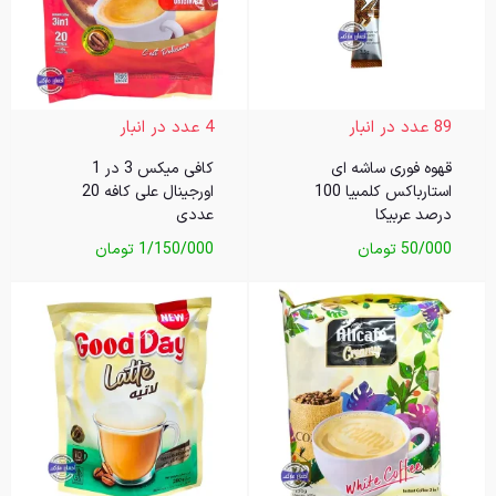
89 عدد در انبار
4 عدد در انبار
قهوه فوری ساشه ای
کافی میکس 3 در 1
استارباکس کلمبیا 100
اورجینال علی کافه 20
درصد عربیکا
عددی
50/000
تومان
1/150/000
تومان