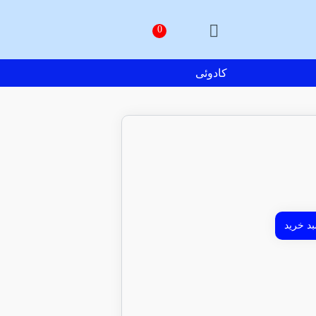
کادوئی
د خرید