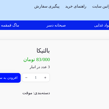
انین سایت
راهنمای خرید
پیگیری سفارش
اد غذایی
صبحانه دسر
ماگ قمقمه
بالتیکا
83/000
تومان
3 عدد در انبار
افزودن به سب
دسته‌بندی:
موقت