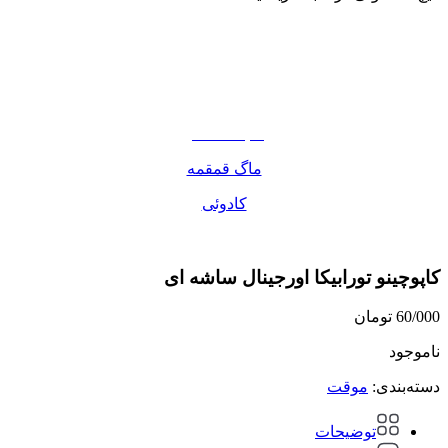
نوشیدنی
تنقلات
مواد غذایی
صبحانه دسر
ماگ قمقمه
کادوئی
کاپوچینو تورابیکا اورجینال ساشه ای
60/000
تومان
ناموجود
دسته‌بندی:
موقت
توضیحات