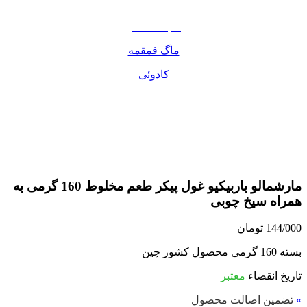
مواد غذایی
صبحانه دسر
ماگ قمقمه
کادوئی
مارشمالو باربیکیو غول پیکر طعم مخلوط 160 گرمی به
همراه سیخ چوبی
144/000
تومان
بسته 160 گرمی محصول کشور چین
تاریخ انقضاء
معتبر
»
تضمین اصالت محصول