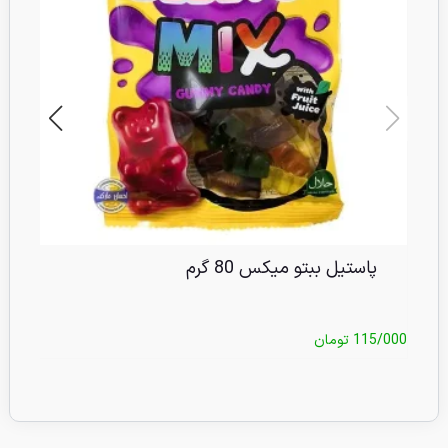
پاستیل ببتو میکس 80 گرم
115/000
تومان
/000