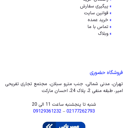
»
پیگیری سفارش
»
قوانین سایت
»
خرید عمده
»
تماس با ما
»
وبلاگ
فروشگاه حضوری
تهران، مدنی شمالی، جنب مترو سبلان، مجتمع تجاری تفریحی
امیر، طبقه منفی 2، پلاک 24، احسان مارکت
شنبه تا پنجشنبه ساعت 11 الی 20
09129361232
–
02177262793