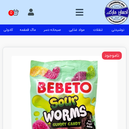
نوشیدنی
تنقلات
مواد غذایی
صبحانه دسر
ماگ قمقمه
کادوئی
ناموجود