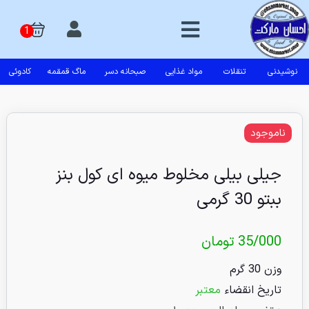
نوشیدنی
تنقلات
مواد غذایی
صبحانه دسر
ماگ قمقمه
کادوئی
ناموجود
جیلی بیلی مخلوط میوه ای کول بنز
ببتو 30 گرمی
35/000
تومان
وزن 30 گرم
تاریخ انقضاء
معتبر