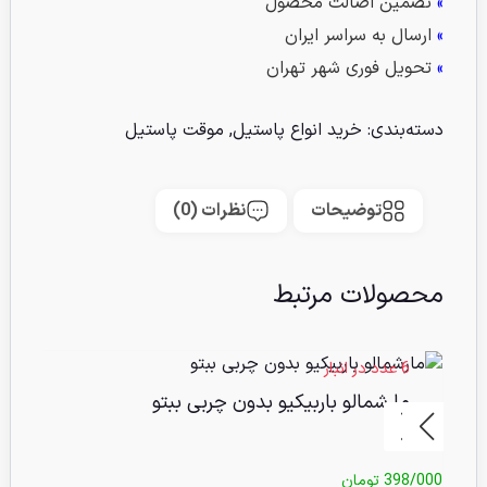
»
تضمین اصالت محصول
»
ارسال به سراسر ایران
»
تحویل فوری شهر تهران
دسته‌بندی:
خرید انواع پاستیل
,
موقت پاستیل
توضیحات
نظرات (0)
محصولات مرتبط
6 عدد در انبار
15 عدد 
مارشمالو باربیکیو بدون چربی ببتو
پا
398/000
تومان
5/000