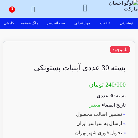
نوشیدنی
تنقلات
مواد غذایی
صبحانه دسر
ماگ قمقمه
کادوئی
ناموجود
بسته 30 عددی آبنبات پستونکی
240/000
تومان
بسته 30 عددی
تاریخ انقضاء
معتبر
»
تضمین اصالت محصول
»
ارسال به سراسر ایران
»
تحویل فوری شهر تهران