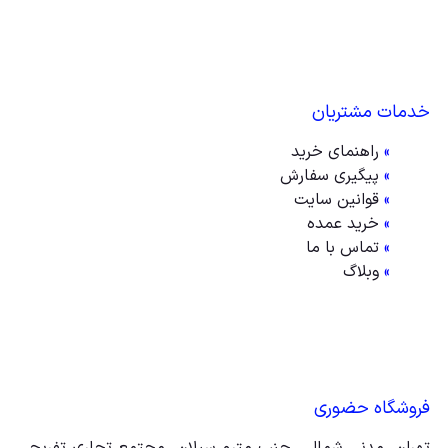
نقش آب نبات در زندگی ما:
آب نبات نوعی شیرینی است که اغلب به عنوان خوراکی یا
خدمات مشتریان
میان وعده مصرف می شود. در حالی که آب نبات می تواند
»
راهنمای خرید
»
پیگیری سفارش
انرژی و لذت را به طور موقت افزایش دهد، مصرف بیش از
»
قوانین سایت
»
خرید عمده
حد می تواند منجر به اثرات منفی بر سلامتی مانند پوسیدگی
»
تماس با ما
»
وبلاگ
دندان و افزایش وزن شود.
آیا اسباب بازی فقط برای کودکان است؟
نه، اسباب بازی ها فقط برای کودکان نیستند. اسباب بازی ها
فروشگاه حضوری
همچنین می توانند سرگرمی و آرامش را برای بزرگسالان فراهم
تهران، مدنی شمالی، جنب مترو سبلان، مجتمع تجاری تفریحی