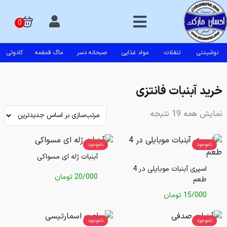
نوشیدنی
تنقلات
مواد غذایی
صبحانه دسر
ماگ قمقمه
کادوئی
خرید آبنبات فانتزی
نمایش همه 19 نتیجه
ناموجود
ناموجود
آبنبات ژله ای مسواکی
اسپری آبنبات موبایلی در 4
20/000
تومان
طعم
15/000
تومان
ناموجود
ناموجود