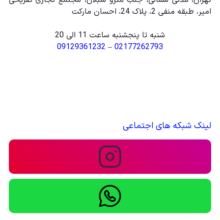
امیر، طبقه منفی 2، پلاک 24، احسان مارکت
کنند. برخی از بزرگسالان اسباب بازی ها را به عنوان یک
شنبه تا پنجشنبه ساعت 11 الی 20
سرگرمی جمع آوری می کنند، در حالی که برخی دیگر از آنها به
09129361232
–
02177262793
عنوان تسکین دهنده استرس یا به عنوان بخشی از
دکوراسیون داخلی خود استفاده می کنند.
اسباب بازی ها چگونه به شادی کودکان
لینک شبکه های اجتماعی
کمک می کنند؟
اسباب‌بازی‌ها می‌توانند با فراهم کردن فرصت‌هایی برای بازی،
خلاقیت و اکتشاف، به کودکان کمک کنند تا شادی و شادی را
تجربه کنند. زمان بازی با اسباب‌بازی‌ها می‌تواند یک تجربه