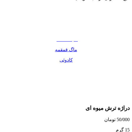
نوشیدنی
تنقلات
مواد غذایی
صبحانه دسر
ماگ قمقمه
کادوئی
دراژه ترش میوه ای
50/000
تومان
15 گرم