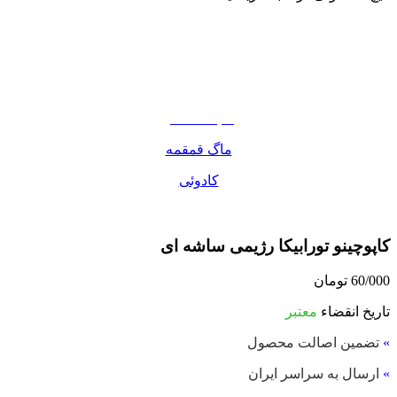
نوشیدنی
تنقلات
مواد غذایی
صبحانه دسر
ماگ قمقمه
کادوئی
کاپوچینو تورابیکا رژیمی ساشه ای
60/000
تومان
تاریخ انقضاء
معتبر
»
تضمین اصالت محصول
»
ارسال به سراسر ایران