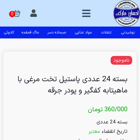
نوشیدنی
تنقلات
مواد غذایی
صبحانه دسر
ماگ قمقمه
کادوئی
ناموجود
بسته 24 عددی پاستیل تخت مرغی با
ماهیتابه کفگیر و پودر جرقه
360/000
تومان
بسته 24 عددی
تاریخ انقضاء
معتبر