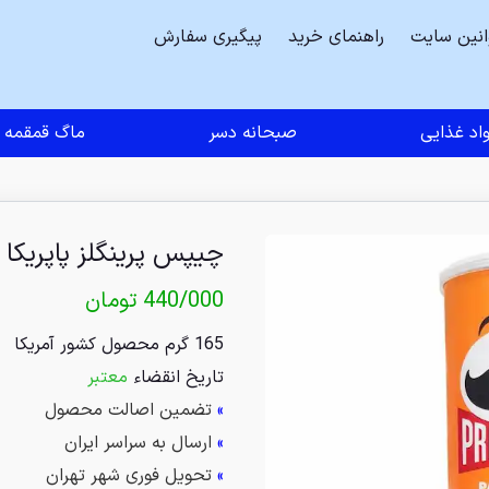
انین سایت
راهنمای خرید
پیگیری سفارش
اد غذایی
صبحانه دسر
ماگ قمقمه
چیپس پرینگلز پاپریکا
440/000
تومان
165 گرم محصول کشور آمریکا
تاریخ انقضاء
معتبر
»
تضمین اصالت محصول
»
ارسال به سراسر ایران
»
تحویل فوری شهر تهران