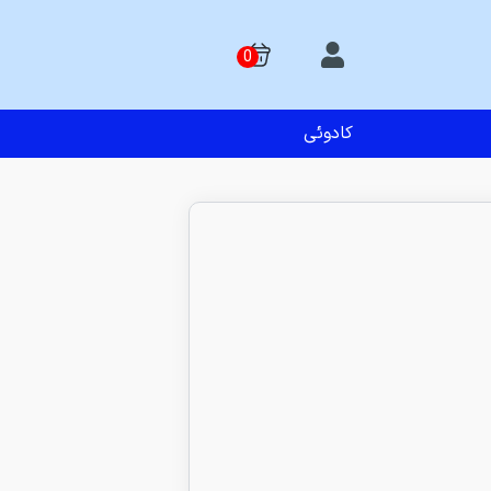
کادوئی