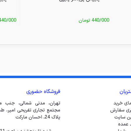
440/000
تومان
440/000
ریان
فروشگاه حضوری
مای خرید
تهران، مدنی شمالی، جنب مت
ری سفارش
ین سایت
پلاک 24، احسان مارکت
 عمده