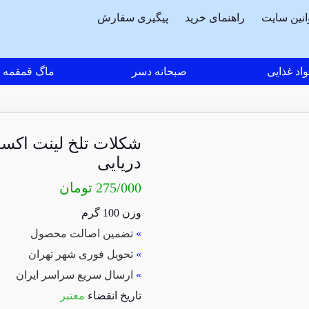
انین سایت
راهنمای خرید
پیگیری سفارش
اد غذایی
صبحانه دسر
ماگ قمقمه
شکلات تلخ لینت اکس
دریایی
275/000
تومان
وزن 100 گرم
»
تضمین اصالت محصول
»
تحویل فوری شهر تهران
»
ارسال سریع سراسر ایران
تاریخ انقضاء
معتبر