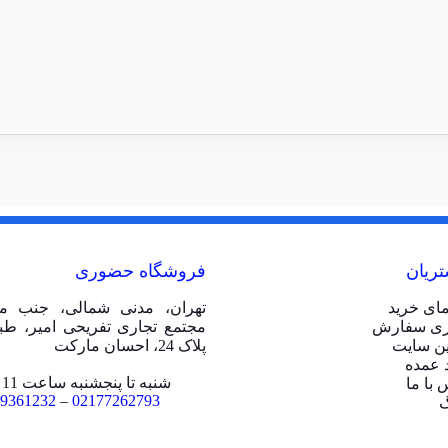
ریان
فروشگاه حضوری
مای خرید
تهران، مدنی شمالی، جنب مت
ری سفارش
ین سایت
پلاک 24، احسان مارکت
 عمده
شنبه تا پنجشنبه ساعت 11 الی 20
 با ما
9361232
–
02177262793
گ