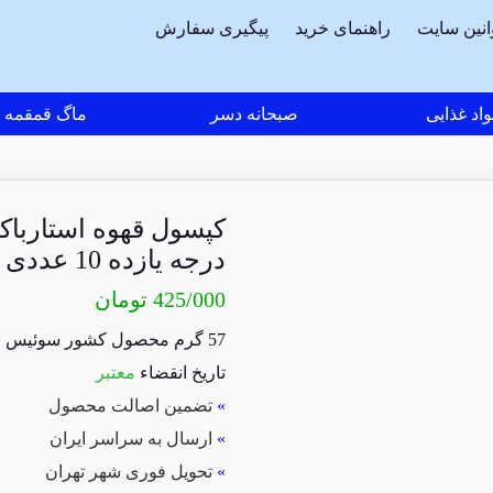
انین سایت
راهنمای خرید
پیگیری سفارش
اد غذایی
صبحانه دسر
ماگ قمقمه
کپسول قهوه استاربا
درجه یازده 10 عددی
425/000
تومان
57 گرم محصول کشور سوئیس
تاریخ انقضاء
معتبر
»
تضمین اصالت محصول
»
ارسال به سراسر ایران
»
تحویل فوری شهر تهران