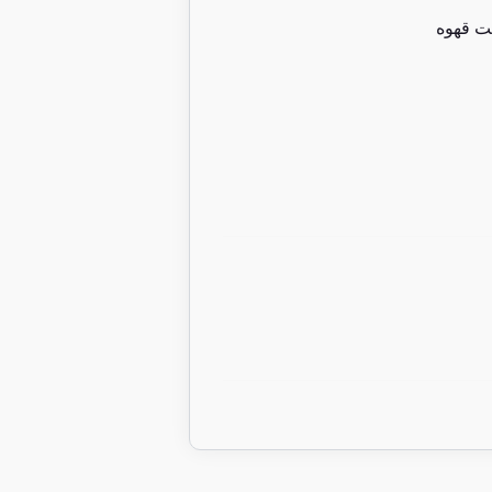
ت قهوه
7 عدد در انبار
نسکافه گلد 190 گرمی
2/055/000
تومان