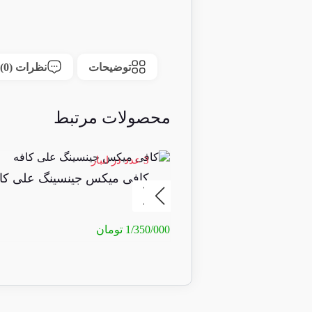
توضیحات
نظرات (0)
محصولات مرتبط
3 عدد در انبار
کافی میکس جینسینگ علی کا
1/350/000
تومان