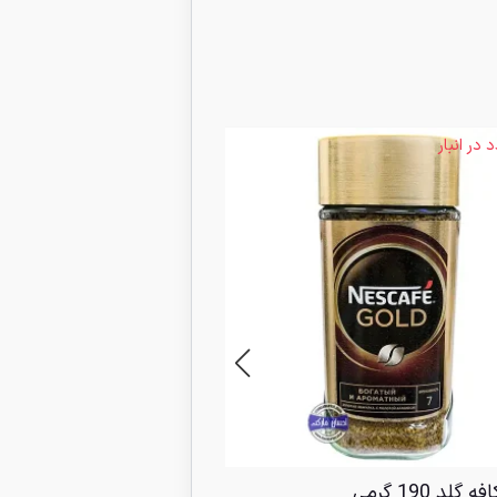
3 عدد در انبار
 گلد 190 گرمی
کافی میت نستله 400 گرمی