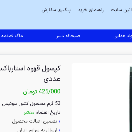
انین سایت
راهنمای خرید
پیگیری سفارش
اد غذایی
صبحانه دسر
ماگ قمقمه
عددی
425/000
تومان
53 گرم محصول کشور سوئیس
تاریخ انقضاء
معتبر
»
تضمین اصالت محصول
»
ارسال به سراسر ایران