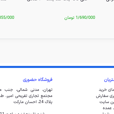
1/690/000
تومان
055/000
ریان
فروشگاه حضوری
مای خرید
تهران، مدنی شمالی، جنب مت
ری سفارش
ین سایت
پلاک 24، احسان مارکت
 عمده