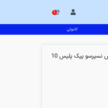
کادوئی
کپسول قهوه استارباکس نسپرسو پیک پلیس 10