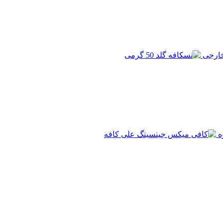
خارجی
ه