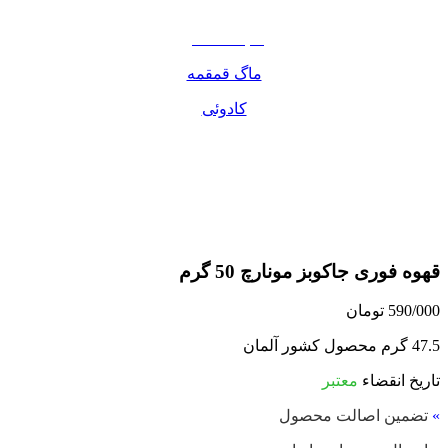
مواد غذایی
صبحانه دسر
ماگ قمقمه
کادوئی
قهوه فوری جاکوبز مونارچ 50 گرم
590/000
تومان
47.5 گرم محصول کشور آلمان
تاریخ انقضاء
معتبر
»
تضمین اصالت محصول