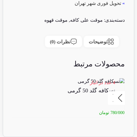
»
تحویل فوری شهر تهران
دسته‌بندی:
موقت علی کافه
,
موقت قهوه
توضیحات
نظرات (0)
محصولات مرتبط
4 عدد در انبار
1 عدد در انبا
نسکافه گلد 50 گرمی
کا
780/000
تومان
30/000