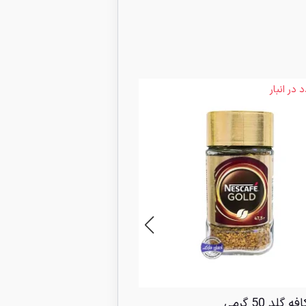
3 عدد در انبار
 گلد 50 گرمی
نسکافه گلد 95 گرمی