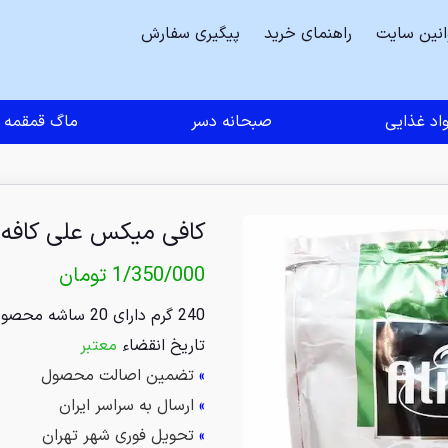
انین سایت
راهنمای خرید
پیگیری سفارش
اد غذایی
صبحانه دسر
ماگ قمقمه
کافی میکس علی کافه 
1/350/000
تومان
240 گرم دارای 20 ساشه محصول کشور مالزی
تاریخ انقضاء
معتبر
»
تضمین اصالت محصول
»
ارسال به سراسر ایران
»
تحویل فوری شهر تهران