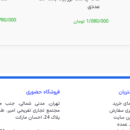
عددی
780/000
1/080/000
تومان
ریان
فروشگاه حضوری
مای خرید
تهران، مدنی شمالی، جنب مت
ری سفارش
ین سایت
پلاک 24، احسان مارکت
 عمده