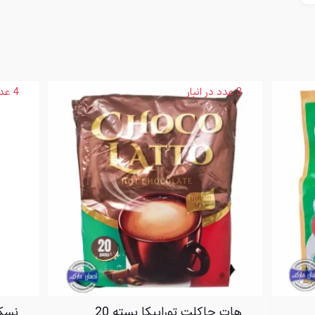
3 عدد در انبار
4 عدد در انبار
هات چاکلت تورابیکا بسته 20
نسکافه