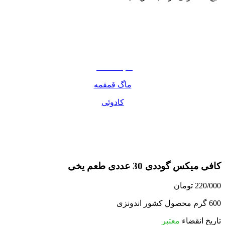
نوشیدنی
تنقلات
مواد غذایی
صبحانه دسر
ماگ قمقمه
کادوئی
کافی میکس گوددی 30 عددی طعم یخی
220/000
تومان
600 گرم محصول کشور اندونزی
تاریخ انقضاء
معتبر