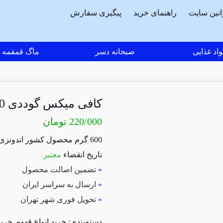
انین سایت
راهنمای خرید
پیگیری سفارش
اد غذایی
صبحانه دسر
ماگ قمقمه
کافی میکس گوددی 30 عددی طعم موکاچینو
220/000
تومان
600 گرم محصول کشور اندونزی
تاریخ انقضاء
معتبر
»
تضمین اصالت محصول
»
ارسال به سراسر ایران
»
تحویل فوری شهر تهران
دسته‌بندی:
خرید انواع قهوه
,
خرید