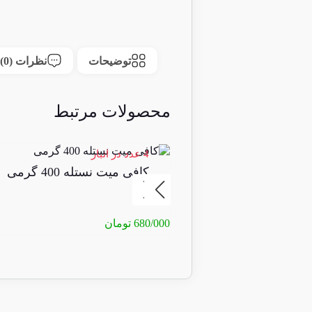
توضیحات
نظرات (0)
محصولات مرتبط
4 عدد در انبار
کافی میت نستله 400 گرمی
680/000
تومان