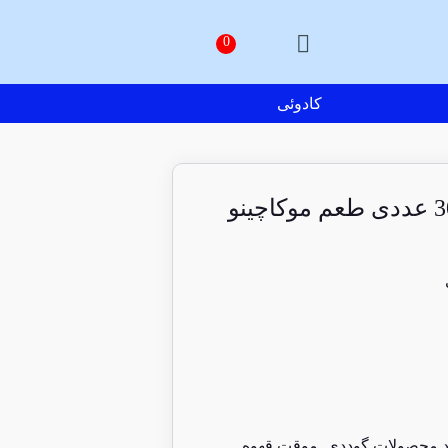
کادوئی
 محصولات گوددی
,
موقت قهوه
,