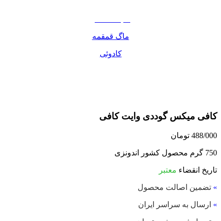
مواد غذایی
صبحانه دسر
ماگ قمقمه
کادوئی
کافی میکس گوددی وایت کافی
488/000
تومان
750 گرم محصول کشور اندونزی
تاریخ انقضاء
معتبر
»
تضمین اصالت محصول
»
ارسال به سراسر ایران