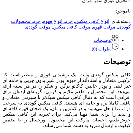
»
تحویل فوری شهر تهران
ناموجود
دسته‌بندی:
انواع کافی میکس
,
خرید انواع قهوه
,
خرید محصولات
گوددی
,
موقت قهوه
,
موقت کافی میکس
,
موقت گوددی
توضیحات
نظرات (0)
توضیحات
کافی میکس گوددی وایت، یک نوشیدنی فوری و بینظیر است که
ترکیبی متعادل و استادانه از قهوه، پودر شیر بدون چربی و خامه ای
غیر لبنی و پودر خالص کاکائو برگن و شکر را در هر بسته ارائه
می‌دهد. این محصول با طعم ملایم و کرمی، گزینه‌ای ایده‌آل برای
افرادی است که به دنبال کافی میکس سبک‌تر با شیرینی متعادل و
بافتی کاملا نرم و خامه ای هستند. کافی میکس گوددی به سرعت
در آب داغ حل می‌شود و در کمترین زمان، یک فنجان قهوه کافه ای
و لذیذ را برای شما مهیا می‌کند. برای تجربه این کافی میکس
خوش‌طعم، احسان مارکت این محصول اورجینال را با تضمین
کیفیت و ارسال سریع به دست شما می‌رساند.