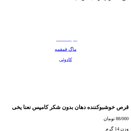
نوشیدنی
تنقلات
مواد غذایی
صبحانه دسر
ماگ قمقمه
کادوئی
قرص خوشبوکننده دهان بدون شکر کامپس نعنا یخی
88/000
تومان
وزن 14 گرم