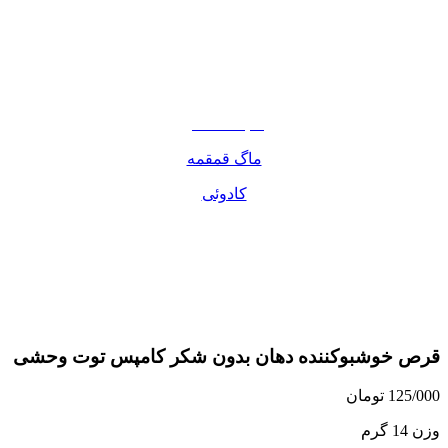
نوشیدنی
تنقلات
مواد غذایی
صبحانه دسر
ماگ قمقمه
کادوئی
قرص خوشبوکننده دهان بدون شکر کامپس توت وحشی
125/000
تومان
وزن 14 گرم