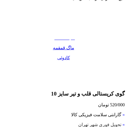
نوشیدنی
تنقلات
مواد غذایی
صبحانه دسر
ماگ قمقمه
کادوئی
گوی کریستالی قلب و تیر سایز 10
520/000
تومان
»
گارانتی سلامت فیزیکی کالا
»
تحویل فوری شهر تهران