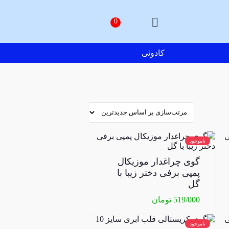
کادوئی
ناموجود
گوی چراغدار موزیکال
پمپی برفی دختر زیبا با
گل
519/000
تومان
ناموجود