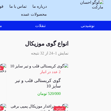
درباره ما
تماس با ما
قو
محصولات عمده
نوشیدنی
تنقلات
مو
انواع گوی موزیکال
نمایش 1–24 از 32 نتیجه
نا
2 عدد در انبار
گوی کریستالی قلب و تیر
سایز 10
520/000
تومان
ناموجود
نا