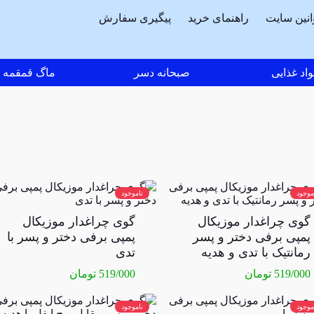
انین سایت
راهنمای خرید
پیگیری سفارش
اد غذایی
صبحانه دسر
ماگ قمقمه
موجود
ناموجود
گوی چراغدار موزیکال
گوی چراغدار موزیکال
پمپی برفی دختر و پسر
پمپی برفی دختر و پسر با
رمانتیک با تدی و هدیه
تدی
519/000
تومان
519/000
تومان
موجود
ناموجود