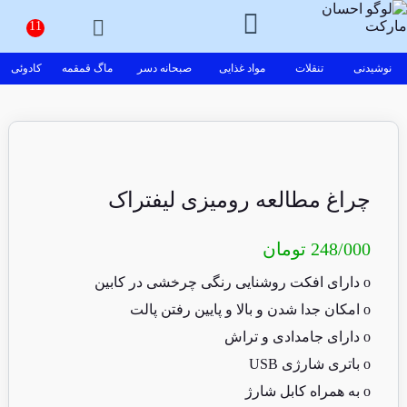
نوشیدنی
تنقلات
مواد غذایی
صبحانه دسر
ماگ قمقمه
کادوئی
چراغ مطالعه رومیزی لیفتراک
248/000
تومان
ο دارای افکت روشنایی رنگی چرخشی در کابین
ο امکان جدا شدن و بالا و پایین رفتن پالت
ο دارای جامدادی و تراش
ο باتری شارژی USB
ο به همراه کابل شارژ