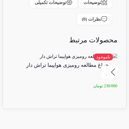
توضیحات
توضیحات تکمیلی
نظرات (0)
محصولات مرتبط
ناموجود
نا
چراغ مطالعه رومیزی هواپیما تراش دار
چ
230/000
تومان
80/000