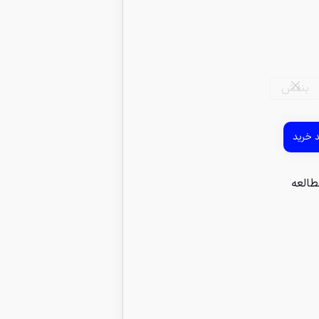
بنفش
د خرید
طالعه