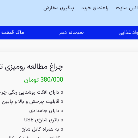
انین سایت
راهنمای خرید
پیگیری سفارش
اد غذایی
صبحانه دسر
ماگ قمقمه
چراغ مطالعه رومیزی ت
380/000
تومان
ο دارای افکت روشنایی رنگی چرخشی در چرخ ها
ο قابلیت چرخش و بالا و پایین لوله تانک
ο دارای جامدادی
ο باتری شارژی USB
ο به همراه کابل شارژ