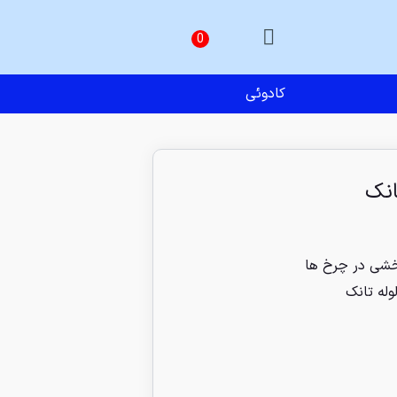
کادوئی
انک