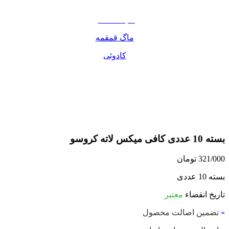
مواد غذایی
صبحانه دسر
ماگ قمقمه
کادوئی
بسته 10 عددی کافی میکس لاته کروسو
321/000
تومان
بسته 10 عددی
تاریخ انقضاء
معتبر
»
تضمین اصالت محصول