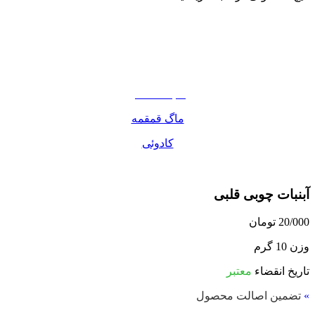
نوشیدنی
تنقلات
مواد غذایی
صبحانه دسر
ماگ قمقمه
کادوئی
آبنبات چوبی قلبی
20/000
تومان
وزن 10 گرم
تاریخ انقضاء
معتبر
»
تضمین اصالت محصول