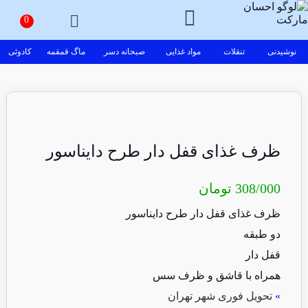
نوشیدنی
تنقلات
مواد غذایی
صبحانه دسر
ماگ قمقمه
کادوئی
ظرف غذای قفل دار طرح دایناسور
308/000
تومان
ظرف غذای قفل دار طرح دایناسور
دو طبقه
قفل دار
همراه با قاشق و ظرف سس
»
تحویل فوری شهر تهران