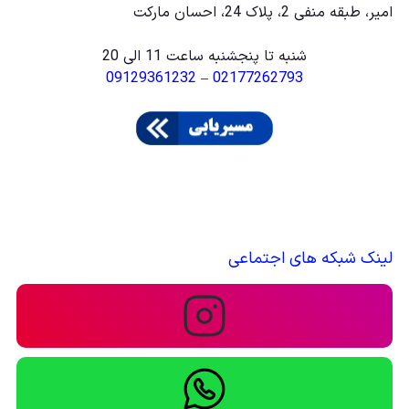
امیر، طبقه منفی 2، پلاک 24، احسان مارکت
شنبه تا پنجشنبه ساعت 11 الی 20
09129361232
–
02177262793
لینک شبکه های اجتماعی