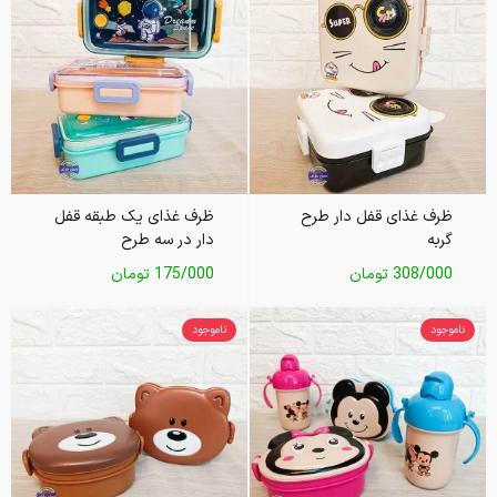
ظرف غذای قفل دار طرح
ظرف غذای یک طبقه قفل
گربه
دار در سه طرح
308/000
تومان
175/000
تومان
ناموجود
ناموجود