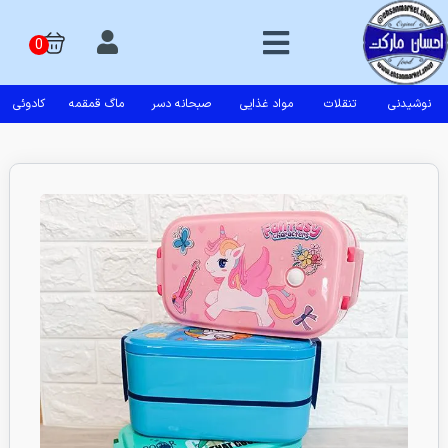
نوشیدنی
تنقلات
مواد غذایی
صبحانه دسر
ماگ قمقمه
کادوئی