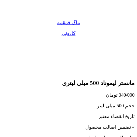
مواد غذایی
صبحانه دسر
ماگ قمقمه
کادوئی
مانستر لیموناد 500 میلی لیتری
340/000
تومان
حجم 500 میلی لیتر
تاریخ انقضاء معتبر
» تضمین اصالت محصول