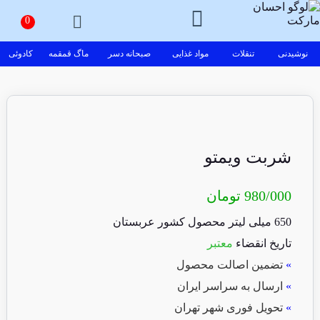
نوشیدنی
تنقلات
مواد غذایی
صبحانه دسر
ماگ قمقمه
کادوئی
شربت ویمتو
980/000
تومان
650 میلی لیتر محصول کشور عربستان
تاریخ انقضاء
معتبر
»
تضمین اصالت محصول
»
ارسال به سراسر ایران
»
تحویل فوری شهر تهران