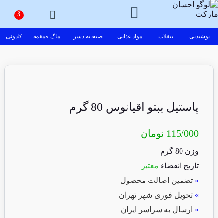
نوشیدنی
تنقلات
مواد غذایی
صبحانه دسر
ماگ قمقمه
کادوئی
پاستیل ببتو اقیانوس 80 گرم
115/000
تومان
وزن 80 گرم
تاریخ انقضاء
معتبر
»
تضمین اصالت محصول
»
تحویل فوری شهر تهران
»
ارسال به سراسر ایران