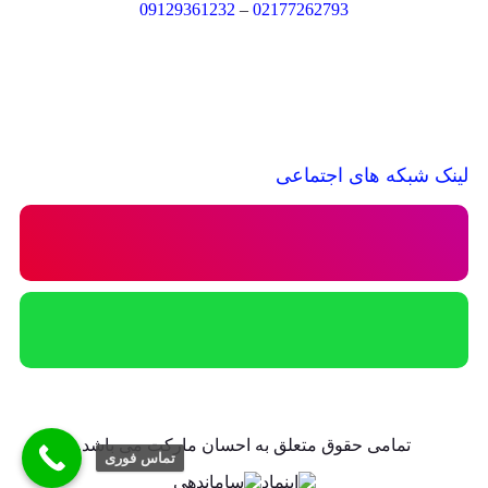
09129361232
–
02177262793
لینک شبکه های اجتماعی
تمامی حقوق متعلق به احسان مارکت می باشد.
تماس فوری