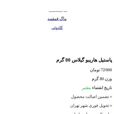
مواد غذایی
صبحانه دسر
ماگ قمقمه
کادوئی
پاستیل هاریبو گیلاس 80 گرم
72/000
تومان
وزن 80 گرم
تاریخ انقضاء
معتبر
»
تضمین اصالت محصول
»
تحویل فوری شهر تهران