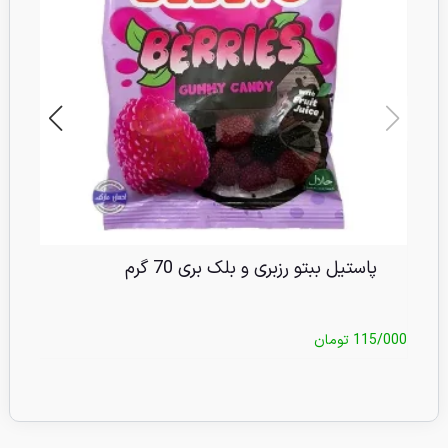
پاستیل ببتو رزبری و بلک بری 70 گرم
115/000
تومان
/000