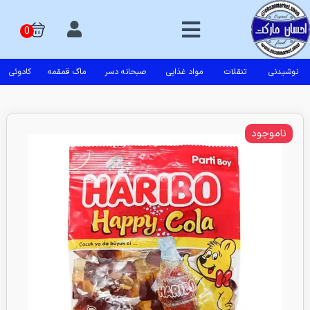
نوشیدنی
تنقلات
مواد غذایی
صبحانه دسر
ماگ قمقمه
کادوئی
ناموجود