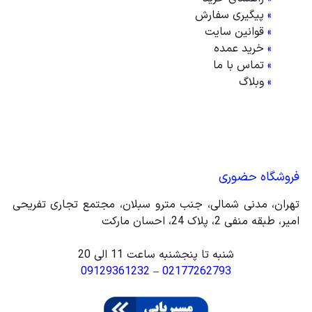
»
پیگیری سفارش
»
قوانین سایت
»
خرید عمده
»
تماس با ما
»
وبلاگ
فروشگاه حضوری
تهران، مدنی شمالی، جنب مترو سبلان، مجتمع تجاری تفریحی
امیر، طبقه منفی 2، پلاک 24، احسان مارکت
شنبه تا پنجشنبه ساعت 11 الی 20
09129361232
–
02177262793