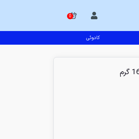
کادوئی