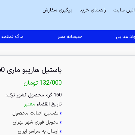
انین سایت
راهنمای خرید
پیگیری سفارش
اد غذایی
صبحانه دسر
ماگ قمقمه
پاستیل هاریبو ماری 160 گرم
132/000
تومان
160 گرم محصول کشور ترکیه
تاریخ انقضاء
معتبر
»
تضمین اصالت محصول
»
تحویل فوری شهر تهران
»
ارسال به سراسر ایران