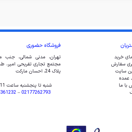
ریان
فروشگاه حضوری
مای خرید
تهران، مدنی شمالی، جنب مت
ری سفارش
ین سایت
پلاک 24، احسان مارکت
 عمده
 با ما
شنبه تا پنجشنبه ساعت 11 الی 20
گ
02177262793
–
9361232