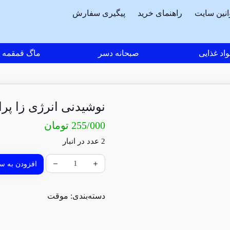
انین سایت
راهنمای خرید
پیگیری سفارش
اد غذایی
صبحانه دسر
ماگ قمقمه
نوشیدنی انرژی زا پر
255/000
تومان
2 عدد در انبار
افزودن به سب
دسته‌بندی:
موقت