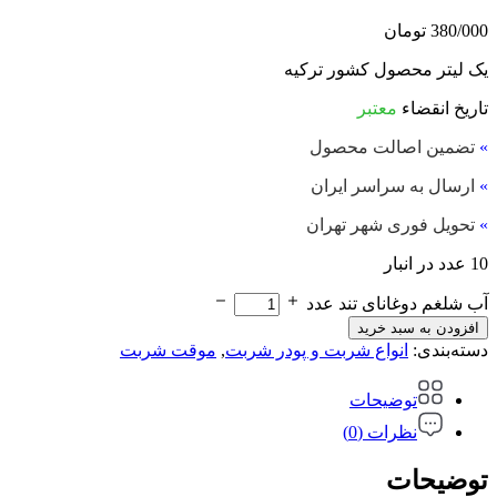
380/000
تومان
یک لیتر محصول کشور ترکیه
تاریخ انقضاء
معتبر
»
تضمین اصالت محصول
»
ارسال به سراسر ایران
»
تحویل فوری شهر تهران
10 عدد در انبار
آب شلغم دوغانای تند عدد
افزودن به سبد خرید
دسته‌بندی:
انواع شربت و پودر شربت
,
موقت شربت
توضیحات
نظرات (0)
توضیحات