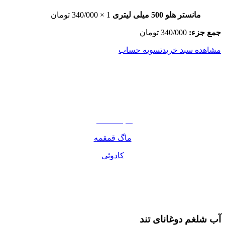
مانستر هلو 500 میلی لیتری
1 ×
340/000
تومان
جمع جزء:
340/000
تومان
مشاهده سبد خرید
تسویه حساب
نوشیدنی
تنقلات
مواد غذایی
صبحانه دسر
ماگ قمقمه
کادوئی
آب شلغم دوغانای تند