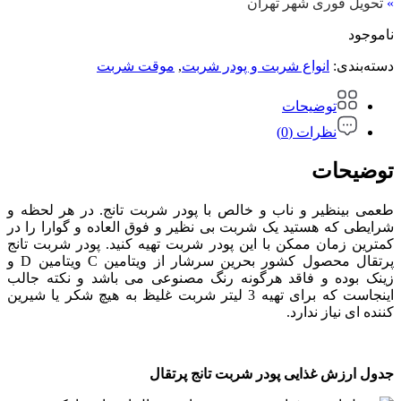
»
تحویل فوری شهر تهران
ناموجود
دسته‌بندی:
انواع شربت و پودر شربت
,
موقت شربت
توضیحات
نظرات (0)
توضیحات
طعمی بینظیر و ناب و خالص با پودر شربت تانج. در هر لحظه و
شرایطی که هستید یک شربت بی نظیر و فوق العاده و گوارا را در
کمترین زمان ممکن با این پودر شربت تهیه کنید. پودر شربت تانج
پرتقال محصول کشور بحرین سرشار از ویتامین C ویتامین D و
زینک بوده و فاقد هرگونه رنگ مصنوعی می باشد و نکته جالب
اینجاست که برای تهیه 3 لیتر شربت غلیظ به هیچ شکر یا شیرین
کننده ای نیاز ندارد.
جدول ارزش غذایی پودر شربت تانج پرتقال