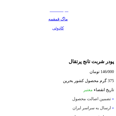
مواد غذایی
صبحانه دسر
ماگ قمقمه
کادوئی
پودر شربت تانج پرتقال
146/000
تومان
375 گرم محصول کشور بحرین
تاریخ انقضاء
معتبر
»
تضمین اصالت محصول
»
ارسال به سراسر ایران