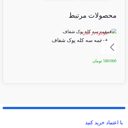
محصولات مرتبط
موجود در انبار
مو
قمقمه سه کله پوک شفاف
ق
580/000
تومان
20/000
با اعتماد خرید کنید