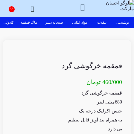
نوشیدنی
تنقلات
مواد غذایی
صبحانه دسر
ماگ قمقمه
کادوئی
قمقمه خرگوشی گرد
460/000
تومان
قمقمه خرگوشی گرد
680میلی لیتر
جنس اکرلیک درجه یک
به همراه بند آویز قابل تنظیم
نی دارد