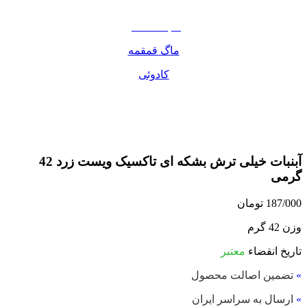
مواد غذایی
صبحانه دسر
ماگ قمقمه
کادوئی
آبنبات خیلی ترش بشکه ای تاکسیک ویست زرد 42
گرمی
187/000
تومان
وزن 42 گرم
تاریخ انقضاء
معتبر
»
تضمین اصالت محصول
»
ارسال به سراسر ایران